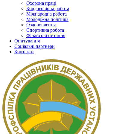
Охорона праці
Колдоговірна робота
Міжнародна робота
Молодіжна політика
Оздоровлення
Спортивна робота
Фінансові питання
Опитування
Соціальні партнери
Контакти