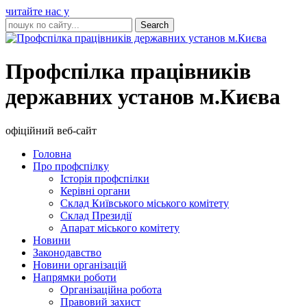
читайте нас у
Профспілка працівників
державних установ м.Києва
офіційний веб-сайт
Головна
Про профспілку
Історія профспілки
Керівні органи
Склад Київського міського комітету
Склад Президії
Апарат міського комітету
Новини
Законодавство
Новини організацій
Напрямки роботи
Організаційна робота
Правовий захист