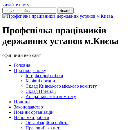
читайте нас у
Профспілка працівників
державних установ м.Києва
офіційний веб-сайт
Головна
Про профспілку
Історія профспілки
Керівні органи
Склад Київського міського комітету
Склад Президії
Апарат міського комітету
Новини
Законодавство
Новини організацій
Напрямки роботи
Організаційна робота
Правовий захист