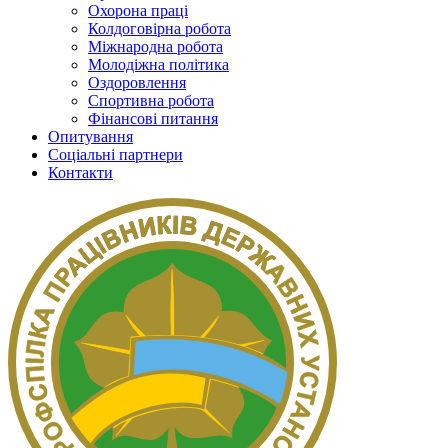
Охорона праці
Колдоговірна робота
Міжнародна робота
Молодіжна політика
Оздоровлення
Спортивна робота
Фінансові питання
Опитування
Соціальні партнери
Контакти