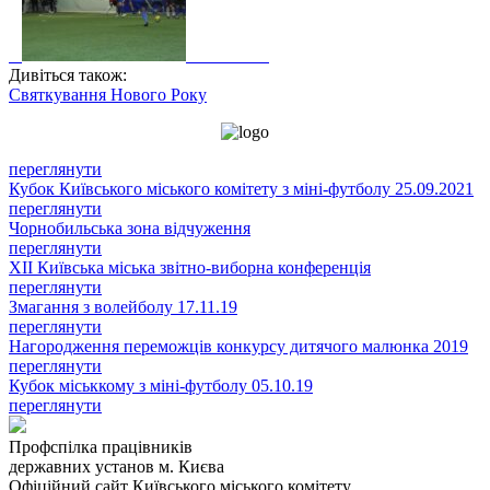
Дивіться також:
Святкування Нового Року
переглянути
Кубок Київського міського комітету з міні-футболу 25.09.2021
переглянути
Чорнобильська зона відчуження
переглянути
XII Київська міська звітно-виборна конференція
переглянути
Змагання з волейболу 17.11.19
переглянути
Нагородження переможців конкурсу дитячого малюнка 2019
переглянути
Кубок міськкому з міні-футболу 05.10.19
переглянути
Профспілка працівників
державних установ м. Києва
Офіційний сайт Київського міського комітету