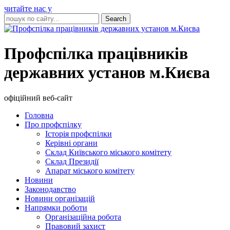
читайте нас у
Профспілка працівників
державних установ м.Києва
офіційний веб-сайт
Головна
Про профспілку
Історія профспілки
Керівні органи
Склад Київського міського комітету
Склад Президії
Апарат міського комітету
Новини
Законодавство
Новини організацій
Напрямки роботи
Організаційна робота
Правовий захист