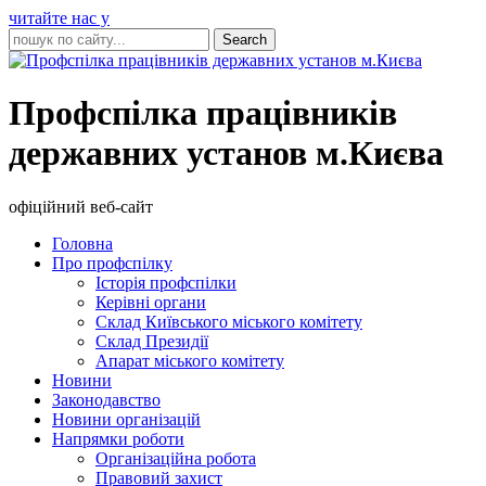
читайте нас у
Профспілка працівників
державних установ м.Києва
офіційний веб-сайт
Головна
Про профспілку
Історія профспілки
Керівні органи
Склад Київського міського комітету
Склад Президії
Апарат міського комітету
Новини
Законодавство
Новини організацій
Напрямки роботи
Організаційна робота
Правовий захист