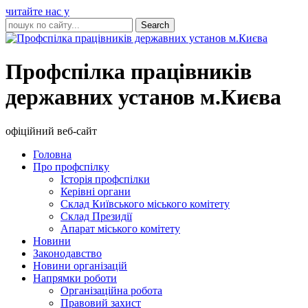
читайте нас у
Профспілка працівників
державних установ м.Києва
офіційний веб-сайт
Головна
Про профспілку
Історія профспілки
Керівні органи
Склад Київського міського комітету
Склад Президії
Апарат міського комітету
Новини
Законодавство
Новини організацій
Напрямки роботи
Організаційна робота
Правовий захист