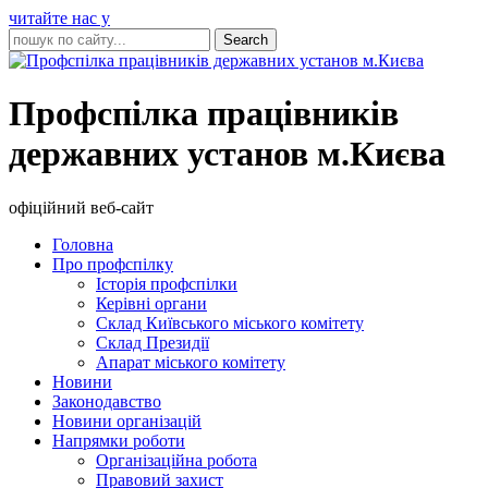
читайте нас у
Профспілка працівників
державних установ м.Києва
офіційний веб-сайт
Головна
Про профспілку
Історія профспілки
Керівні органи
Склад Київського міського комітету
Склад Президії
Апарат міського комітету
Новини
Законодавство
Новини організацій
Напрямки роботи
Організаційна робота
Правовий захист