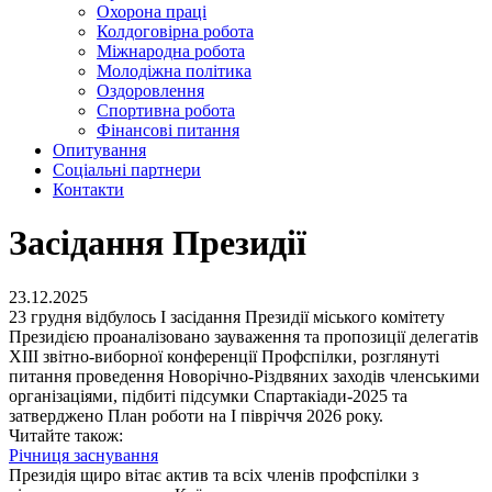
Охорона праці
Колдоговірна робота
Міжнародна робота
Молодіжна політика
Оздоровлення
Спортивна робота
Фінансові питання
Опитування
Соціальні партнери
Контакти
Засідання Президії
23.12.2025
23 грудня відбулось I засідання Президії міського комітету
Президією проаналізовано зауваження та пропозиції делегатів
XIII звітно-виборної конференції Профспілки, розглянуті
питання проведення Новорічно-Різдвяних заходів членськими
організаціями, підбиті підсумки Спартакіади-2025 та
затверджено План роботи на І півріччя 2026 року.
Читайте також:
Річниця заснування
Президія щиро вітає актив та всіх членів профспілки з