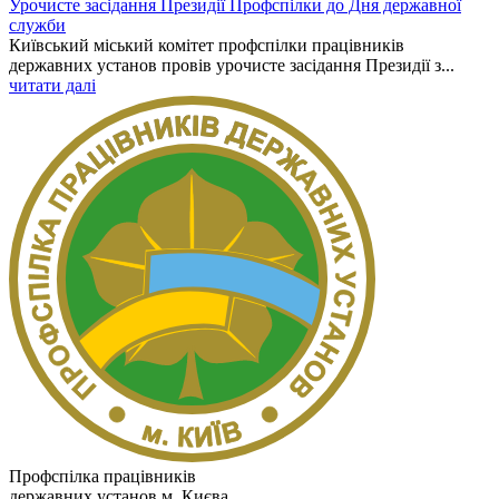
Урочисте засідання Президії Профспілки до Дня державної
служби
Київський міський комітет профспілки працівників
державних установ провів урочисте засідання Президії з...
читати далі
Профспілка працівників
державних установ м. Києва