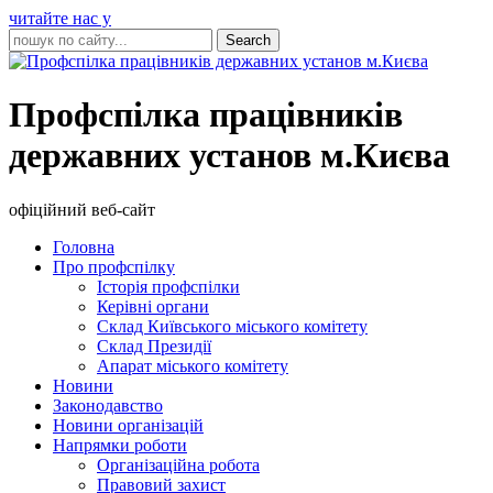
читайте нас у
Профспілка працівників
державних установ м.Києва
офіційний веб-сайт
Головна
Про профспілку
Історія профспілки
Керівні органи
Склад Київського міського комітету
Склад Президії
Апарат міського комітету
Новини
Законодавство
Новини організацій
Напрямки роботи
Організаційна робота
Правовий захист