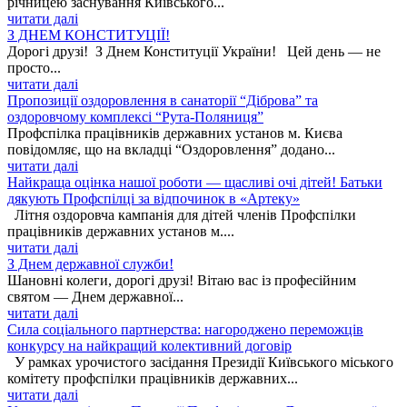
річницею заснування Київського...
читати далі
З ДНЕМ КОНСТИТУЦІЇ!
Дорогі друзі! З Днем Конституції України! Цей день — не
просто...
читати далі
Пропозиції оздоровлення в санаторії “Діброва” та
оздоровчому комплексі “Рута-Поляниця”
Профспілка працівників державних установ м. Києва
повідомляє, що на вкладці “Оздоровлення” додано...
читати далі
Найкраща оцінка нашої роботи — щасливі очі дітей! Батьки
дякують Профспілці за відпочинок в «Артеку»
Літня оздоровча кампанія для дітей членів Профспілки
працівників державних установ м....
читати далі
З Днем державної служби!
Шановні колеги, дорогі друзі! Вітаю вас із професійним
святом — Днем державної...
читати далі
Сила соціального партнерства: нагороджено переможців
конкурсу на найкращий колективний договір
У рамках урочистого засідання Президії Київського міського
комітету профспілки працівників державних...
читати далі