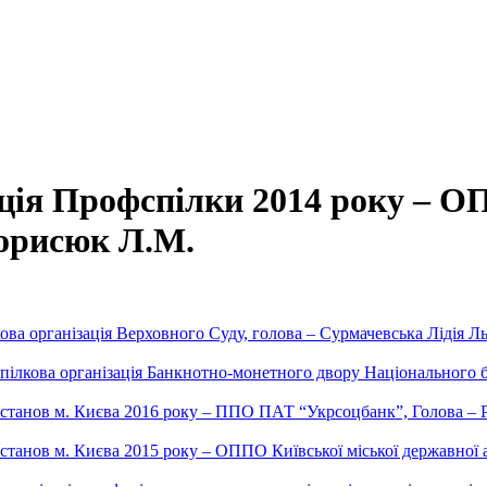
ція Профспілки 2014 року – О
Борисюк Л.М.
ва організація Верховного Суду, голова – Сурмачевська Лідія Л
ілкова організація Банкнотно-монетного двору Національного ба
станов м. Києва 2016 року – ППО ПАТ “Укрсоцбанк”, Голова – 
нов м. Києва 2015 року – ОППО Київської міської державної адм