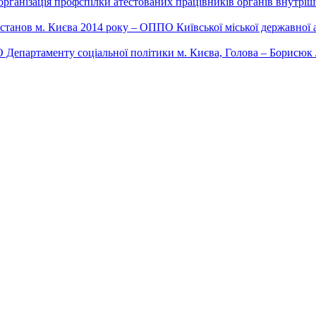
організація профспілки атестованих працівників органів внутріш
анов м. Києва 2014 року – ОППО Київської міської державної ад
 Департаменту соціальної політики м. Києва, Голова – Борисюк