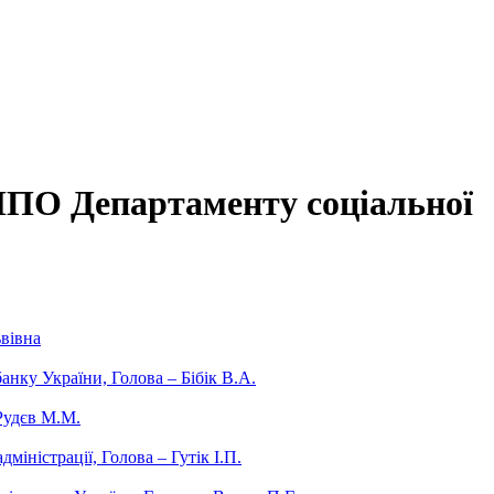
ППО Департаменту соціальної
ьвівна
нку України, Голова – Бібік В.А.
Рудєв М.М.
іністрації, Голова – Гутік І.П.