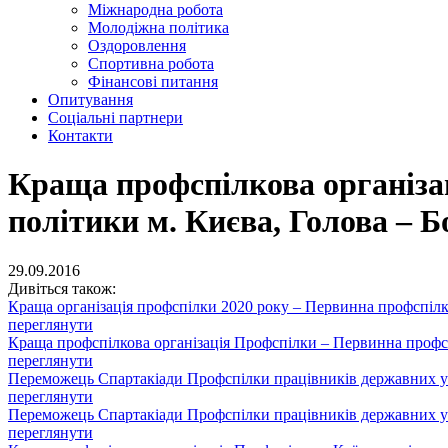
Міжнародна робота
Молодіжна політика
Оздоровлення
Спортивна робота
Фінансові питання
Опитування
Соціальні партнери
Контакти
Краща профспілкова організа
політики м. Києва, Голова – 
29.09.2016
Дивіться також:
Краща організація профспілки 2020 року – Первинна профспілко
переглянути
Краща профспілкова організація Профспілки – Первинна профсп
переглянути
Переможець Спартакіади Профспілки працівників державних у
переглянути
Переможець Спартакіади Профспілки працівників державних уста
переглянути