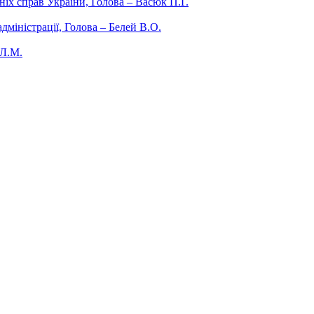
ніх справ України, Голова – Васюк П.Г.
міністрації, Голова – Белей В.О.
 Л.М.