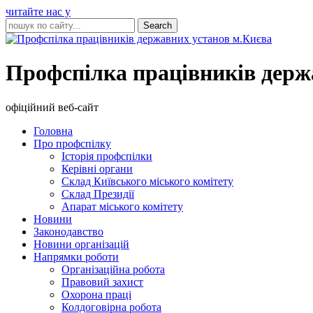
читайте нас у
Профспілка працівників держ
офіційний веб-сайт
Головна
Про профспілку
Історія профспілки
Керівні органи
Склад Київського міського комітету
Склад Президії
Апарат міського комітету
Новини
Законодавство
Новини організацій
Напрямки роботи
Організаційна робота
Правовий захист
Охорона праці
Колдоговірна робота