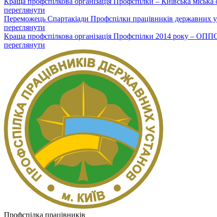
Краща профспілкова організація Профспілки – Київська міська 
переглянути
Переможець Спартакіади Профспілки працівників державних уст
переглянути
Краща профспілкова організація Профспілки 2014 року – ОППО
переглянути
Профспілка працівників