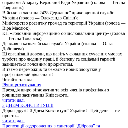
справами Апарату Верховної Ради України» (голова — Тетяна
Гаврилюк);
Військова частина
2428
Державної прикордонної служби
України (голова — Олександр Скігін);
Міністерство розвитку громад та територій України (голова —
Віра Маслюк);
КП «Головний інформаційно-обчислювальний центр» (голова
— Тетяна Токарєва);
Державна казначейська служба України (голова — Ольга
Добишева).
Ці організації довели, що навіть у складних сучасних умовах
турбота про людину праці, її безпеку та соціальні гарантії
залишається головним пріоритетом.
Вітаємо переможців та бажаємо нових здобутків у
профспілковій діяльності!
Читайте також:
Річниця заснування
Президія щиро вітає актив та всіх членів профспілки з
річницею заснування Київського...
читати далі
З ДНЕМ КОНСТИТУЦІЇ!
Дорогі друзі! З Днем Конституції України! Цей день — не
просто...
читати далі
Пропозиції оздоровлення в санаторії “Діброва” та