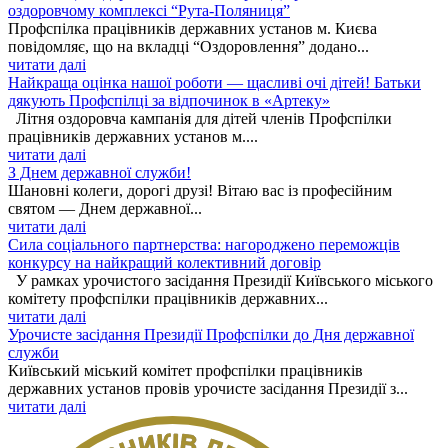
оздоровчому комплексі “Рута-Поляниця”
Профспілка працівників державних установ м. Києва
повідомляє, що на вкладці “Оздоровлення” додано...
читати далі
Найкраща оцінка нашої роботи — щасливі очі дітей! Батьки
дякують Профспілці за відпочинок в «Артеку»
Літня оздоровча кампанія для дітей членів Профспілки
працівників державних установ м....
читати далі
З Днем державної служби!
Шановні колеги, дорогі друзі! Вітаю вас із професійним
святом — Днем державної...
читати далі
Сила соціального партнерства: нагороджено переможців
конкурсу на найкращий колективний договір
У рамках урочистого засідання Президії Київського міського
комітету профспілки працівників державних...
читати далі
Урочисте засідання Президії Профспілки до Дня державної
служби
Київський міський комітет профспілки працівників
державних установ провів урочисте засідання Президії з...
читати далі