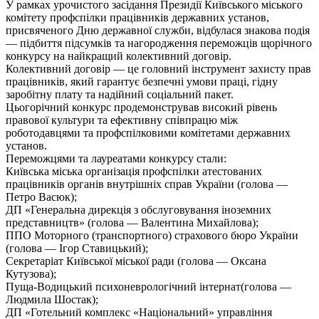
У рамках урочистого засідання Президії Київського міського
комітету профспілки працівників державних установ,
присвяченого Дню державної служби, відбулася знакова подія
— підбиття підсумків та нагородження переможців щорічного
конкурсу на найкращий колективний договір.
Колективний договір — це головний інструмент захисту прав
працівників, який гарантує безпечні умови праці, гідну
заробітну плату та надійний соціальний пакет.
Цьогорічний конкурс продемонстрував високий рівень
правової культури та ефективну співпрацю між
роботодавцями та профспілковими комітетами державних
установ.
Переможцями та лауреатами конкурсу стали:
Київська міська організація профспілки атестованих
працівників органів внутрішніх справ України (голова —
Петро Васюк);
ДП «Генеральна дирекція з обслуговування іноземних
представництв» (голова — Валентина Михайлова);
ППО Моторного (транспортного) страхового бюро України
(голова — Ігор Ставицький);
Секретаріат Київської міської ради (голова — Оксана
Кутузова);
Пуща-Водицький психоневрологічний інтернат(голова —
Людмила Шостак);
ДП «Готельний комплекс «Національний» управління