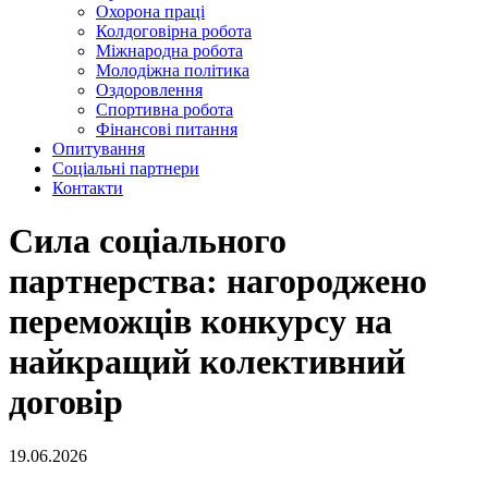
Охорона праці
Колдоговірна робота
Міжнародна робота
Молодіжна політика
Оздоровлення
Спортивна робота
Фінансові питання
Опитування
Соціальні партнери
Контакти
Сила соціального
партнерства: нагороджено
переможців конкурсу на
найкращий колективний
договір
19.06.2026