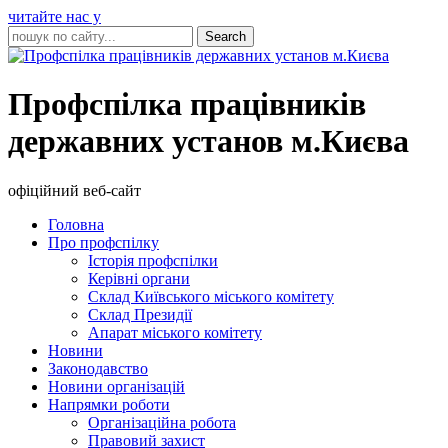
читайте нас у
Профспілка працівників
державних установ м.Києва
офіційний веб-сайт
Головна
Про профспілку
Історія профспілки
Керівні органи
Склад Київського міського комітету
Склад Президії
Апарат міського комітету
Новини
Законодавство
Новини організацій
Напрямки роботи
Організаційна робота
Правовий захист