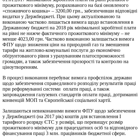
прожиткового мінімуму, розрахованого на базі оновленого
«споживчого кошика» – 3200,00 грн., забезпечивши відповідні
видатки у Держбюджеті. При цьому актуалізованою та
виконаною частково лишається вимога щодо встановлення в
Державному бюджеті на 2018 рік мінімальної заробітної плати
на рівні не нижче фактичного прожиткового мінімуму – не
менше 4023,00 грн. Частково виконаною залишається вимога
ФПУ щодо зниження ціни на природний газ та зменшення
тарифи на житлово-комунальні послуги до економічно
обґрунтованого рівня з урахуванням платоспроможності
громадян, а також забезпечення прозорості та контролю на
ціноутворенням.
В процесі виконання перебуває вимога профспілок держави
щодо забезпечення справедливого розподілу результатів праці
при реформуванні системи оплати праці, а також
запровадження галузевих стандартів оплати праці, дотриманні
конвенцій МОП та Європейської соціальної хартії.
Залишаються невиконаними вимоги ФПУ щодо забезпечення
у Держбюджеті (на 2017 рік) коштів для встановлення І
тарифного розряду ЄТС у розмірі, що перевищує розмір
прожиткового мінімуму для працездатних осіб та відповідного
фінансування праці 3 млн. працівників бюджетної сфери.