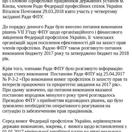
що Головою Профспілки працівників державних установ м.
Києва, членом Ради Федерації професійних спілок України
Віталієм Почтовим 29.03.2018 взято участь у четвертому
засіданні Ради ФПУ.
До порядку денного Ради було внесено питання виконання
рішень VII З’їзду ФПУ щодо організаційного і фінансового
зміцнення Федерації профспілок України, її членських
організацій задля посилення ефективності дій на захист прав
членів профспілки. Радою ФПУ також розглянуто питання
виконання бюджету 2017 року та затверджено бюджет на 2018
рік.
Крім того, членами Ради ФПУ було розглянуто інформацію
щодо стану виконання Постанови Ради ФПУ від 25.04.2017
№ Р-3-2 «Про виконання вимог профспілок із захисту прав та
інтересів працюючих та пріоритетні завдання на 2017 рік».
При цьому зазначено, що питання виконання вказаної
постанови впродовж минулого року тричі розглядалось
Президією ФПУ з прийняттям відповідних рішень, що було
зумовлено необхідністю оперативного реагування на
ситуацію із забезпеченням прав працівників.
Серед вимог Федерації профспілок України, керівництвом
держави виконаною, зокрема, є вимога щодо встановлення з
01.01.2017 мінімальної заробітної плати на рівні реального