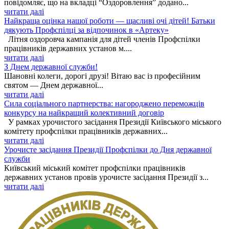
повідомляє, що на вкладці “Оздоровлення” додано...
читати далі
Найкраща оцінка нашої роботи — щасливі очі дітей! Батьки
дякують Профспілці за відпочинок в «Артеку»
Літня оздоровча кампанія для дітей членів Профспілки
працівників державних установ м....
читати далі
З Днем державної служби!
Шановні колеги, дорогі друзі! Вітаю вас із професійним
святом — Днем державної...
читати далі
Сила соціального партнерства: нагороджено переможців
конкурсу на найкращий колективний договір
У рамках урочистого засідання Президії Київського міського
комітету профспілки працівників державних...
читати далі
Урочисте засідання Президії Профспілки до Дня державної
служби
Київський міський комітет профспілки працівників
державних установ провів урочисте засідання Президії з...
читати далі