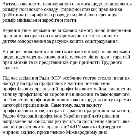
Актуалізованою та невиконаною є вимога щодо встановлення
розміру посадового окладу (тарифної ставки) працівника
(робітника) І тарифного розряду на рівні, що перевищує
розмір мінімальної заробітної плати.
Керівництвом держави не виконано вимогу щодо повернення
працівникам права на санаторно-курортне лікування та
дитяче оздоровлення за рахунок коштів соцстрахування.
В процесі виконання лишаються вимоги профспілок держави
щодо недопущення зниження існуючого рівня прав і гарантій
працівників та їх представників при прийнятті Трудового
кодексу.
Під час засідання Ради ФПУ особливо гостро стояло питання
наступу на права профспілок в частині позбавлення
профспілкових організацій профспілкового майна, зменшення
впливу профспілок на виробничі відносини та законодавчого
позбавлення профорганів повноважень щодо захисту окремих
категорій працівників. Саме тому, задля захисту
профспілкових прав, та прав і гарантій працівників на захист,
Радою Федерації профспілок України прийнято рішення
направлене на консолідацію зусиль та посилення єдності, яке
члени профспілки та організації ФПУ мають підтвердити
мирною акцією, присвяченою Міжнародному дню