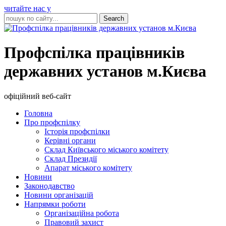
читайте нас у
Профспілка працівників
державних установ м.Києва
офіційний веб-сайт
Головна
Про профспілку
Історія профспілки
Керівні органи
Склад Київського міського комітету
Склад Президії
Апарат міського комітету
Новини
Законодавство
Новини організацій
Напрямки роботи
Організаційна робота
Правовий захист