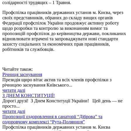
солідарності трудящих – 1 Травня.
Профспілка працівників державних установ м. Києва, через
своїх представників, обраних до складу вищих органів
Федерації профспілок України продовжує активну роботу
щодо розробки та контролю за виконанням вимог та
пропозицій профспілок до керівництва держави, покликаних
відновлювати втрачені та запроваджувати нові стандарти
захисту соціальних та економічних прав працівників,
робітників та службовців.
Читайте також:
Річниця заснування
Президія щиро вітає актив та всіх членів профспілки з
річницею заснування Київського...
читати далі
З ДНЕМ КОНСТИТУЦІЇ!
Дорогі друзі! З Днем Конституції України! Цей день — не
просто...
читати далі
Пропозиції оздоровлення в санаторії “Діброва” та
оздоровчому комплексі “Рута-Поляниця”
Профспілка працівників державних установ м. Києва